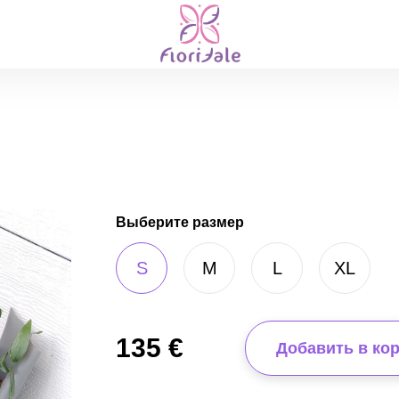
Выберите размер
S
M
L
XL
135
€
Добавить в ко