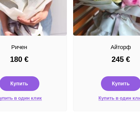
Ричен
Айторф
180
€
245
€
Купить
Купить
упить в один клик
Купить в один кл