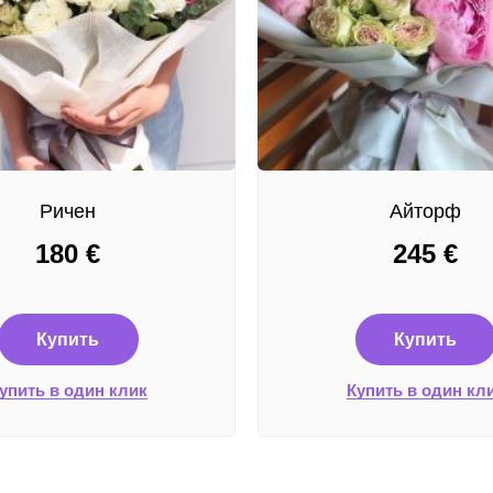
Ричен
Айторф
180
€
245
€
Купить
Купить
упить в один клик
Купить в один кл