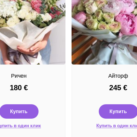
Ричен
Айторф
180
€
245
€
Купить
Купить
упить в один клик
Купить в один кл