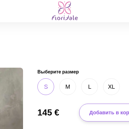
Выберите размер
S
M
L
XL
145
€
Добавить в ко