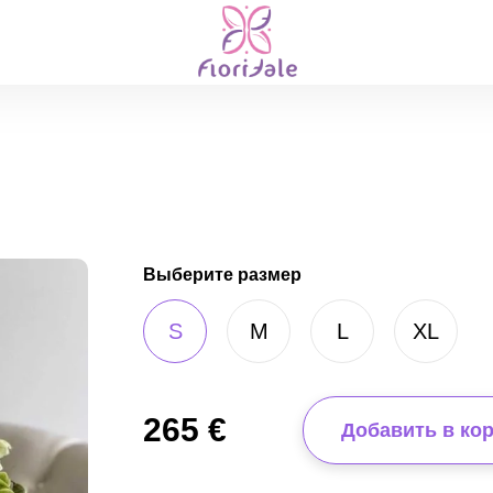
Выберите размер
S
M
L
XL
265
€
Добавить в ко